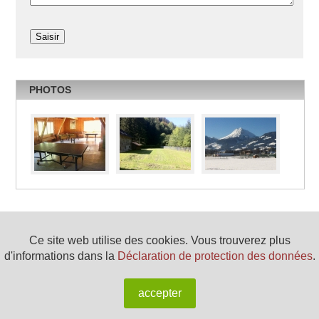
PHOTOS
Ce site web utilise des cookies. Vous trouverez plus
Association Fribourgeoise des Hébergements Collectifs (AFHC)
d'informations dans la
Déclaration de protection des données
.
afhc@colonies.ch
www.colonies.ch
Sitemap
accepter
Infos éditeur
Déclaration de protection des données