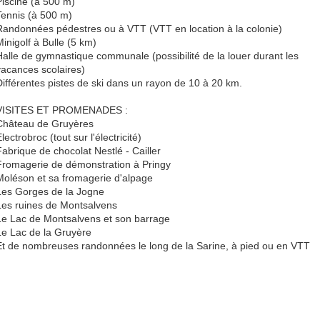
Piscine (à 500 m)
Tennis (à 500 m)
Randonnées pédestres ou à VTT (VTT en location à la colonie)
Minigolf à Bulle (5 km)
Halle de gymnastique communale (possibilité de la louer durant les
vacances scolaires)
Différentes pistes de ski dans un rayon de 10 à 20 km.
VISITES ET PROMENADES :
Château de Gruyères
lectrobroc (tout sur l'électricité)
Fabrique de chocolat Nestlé - Cailler
Fromagerie de démonstration à Pringy
Moléson et sa fromagerie d'alpage
Les Gorges de la Jogne
Les ruines de Montsalvens
Le Lac de Montsalvens et son barrage
Le Lac de la Gruyère
Et de nombreuses randonnées le long de la Sarine, à pied ou en VTT