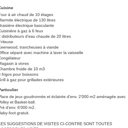
Cuisine
Four à air chaud de 10 étages
Marmite électrique de 130 litres
Braisière électrique basculante
Cuisinière à gaz à 6 feux
2 distributeurs d'eau chaude de 20 litres
Friteuse
Keenwood, trancheuses à viande
Office séparé avec machine à laver la vaisselle
Congélateur
Magasin à vivres
Chambre froide de 10 m3
3 frigos pour boissons
rill à gaz pour grillades extérieures
Particulier
Place de jeux goudronnée et éclairée d'env. 2'000 m2 aménagée avec
olley et Basket-ball.
Pré d'env. 6'000 m2.
aby-foot gratuit.
LES SUGGESTIONS DE VISITES CI-CONTRE SONT TOUTES