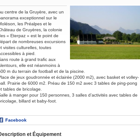
Au centre de la Gruyère, avec un
panorama exceptionnel sur le
Moléson, les Préalpes et le
Château de Gruyères, la colonie
des « Eterpaz » est le point de
départ de nombreuses excursions
t visites culturelles, toutes
accessibles à pied.
Sans route à grand trafic aux
alentours, elle est néanmoins à
00 m du terrain de football et de la piscine.
Place de jeux goudronnée et éclairée (2000 m2), avec basket et volley-
ball. Prairie de 6000 m2. Préau de 150 m2 avec 3 tables de ping-pong
et tables de bricolage.
Salle à manger pour 150 personnes, 3 salles d’activités avec tables de
ricolage, billard et baby-foot.
Facebook
Description et Équipement