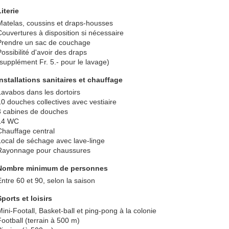
Literie
Matelas, coussins et draps-housses
Couvertures à disposition si nécessaire
Prendre un sac de couchage
Possibilité d'avoir des draps
(supplément Fr. 5.- pour le lavage)
Installations sanitaires et chauffage
Lavabos dans les dortoirs
10 douches collectives avec vestiaire
3 cabines de douches
14 WC
Chauffage central
Local de séchage avec lave-linge
Rayonnage pour chaussures
Nombre minimum de personnes
Entre 60 et 90, selon la saison
Sports et loisirs
Mini-Footall, Basket-ball et ping-pong à la colonie
Football (terrain à 500 m)