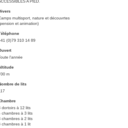
ACCESSIBLES A PIED.
Divers
Camps multisport, nature et découvrtes
(pension et animation)
Téléphone
+41 (0)79 310 14 89
Ouvert
Toute l'année
Altitude
700 m
Nombre de lits
117
Chambre
 dortoirs à 12 lits
4 chambres à 3 lits
3 chambres à 2 lits
3 chambres à 1 lit