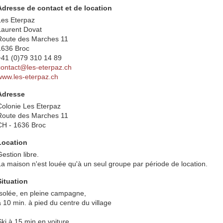
Adresse de contact et de location
Les Eterpaz
Laurent Dovat
Route des Marches 11
1636 Broc
+41 (0)79 310 14 89
contact@les-eterpaz.ch
www.les-eterpaz.ch
Adresse
Colonie Les Eterpaz
Route des Marches 11
CH - 1636 Broc
Location
estion libre.
La maison n'est louée qu'à un seul groupe par période de location.
Situation
Isolée, en pleine campagne,
à 10 min. à pied du centre du village
Ski à 15 min.en voiture