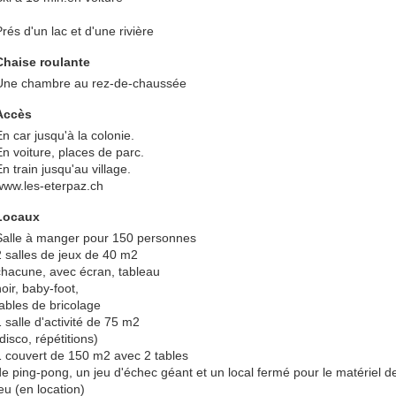
rés d'un lac et d'une rivière
Chaise roulante
Une chambre au rez-de-chaussée
Accès
En car jusqu'à la colonie.
En voiture, places de parc.
n train jusqu'au village.
www.les-eterpaz.ch
Locaux
Salle à manger pour 150 personnes
2 salles de jeux de 40 m2
chacune, avec écran, tableau
oir, baby-foot,
tables de bricolage
1 salle d'activité de 75 m2
disco, répétitions)
1 couvert de 150 m2 avec 2 tables
de ping-pong, un jeu d'échec géant et un local fermé pour le matériel d
eu (en location)